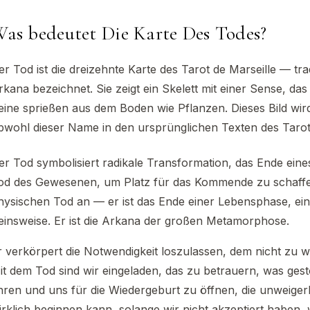
as bedeutet Die Karte Des Todes?
er Tod ist die dreizehnte Karte des Tarot de Marseille — tra
rkana bezeichnet. Sie zeigt ein Skelett mit einer Sense, da
eine sprießen aus dem Boden wie Pflanzen. Dieses Bild wird
bwohl dieser Name in den ursprünglichen Texten des Tarot d
er Tod symbolisiert radikale Transformation, das Ende ein
od des Gewesenen, um Platz für das Kommende zu schaffen
hysischen Tod an — er ist das Ende einer Lebensphase, ein
einsweise. Er ist die Arkana der großen Metamorphose.
r verkörpert die Notwendigkeit loszulassen, dem nicht zu 
it dem Tod sind wir eingeladen, das zu betrauern, was ges
hren und uns für die Wiedergeburt zu öffnen, die unweigerlic
irklich beginnen kann, solange wir nicht akzeptiert haben