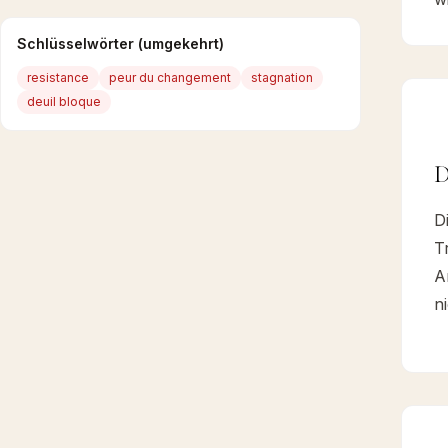
Schlüsselwörter (umgekehrt)
resistance
peur du changement
stagnation
deuil bloque
D
D
T
A
n