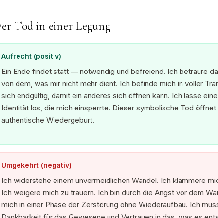
er Tod in einer Legung
Aufrecht (positiv)
Ein Ende findet statt — notwendig und befreiend. Ich betraure 
von dem, was mir nicht mehr dient. Ich befinde mich in voller Tran
sich endgültig, damit ein anderes sich öffnen kann. Ich lasse eine
Identität los, die mich einsperrte. Dieser symbolische Tod öffnet 
authentische Wiedergeburt.
Umgekehrt (negativ)
Ich widerstehe einem unvermeidlichen Wandel. Ich klammere mich 
Ich weigere mich zu trauern. Ich bin durch die Angst vor dem Wa
mich in einer Phase der Zerstörung ohne Wiederaufbau. Ich muss
Dankbarkeit für das Gewesene und Vertrauen in das, was es entst