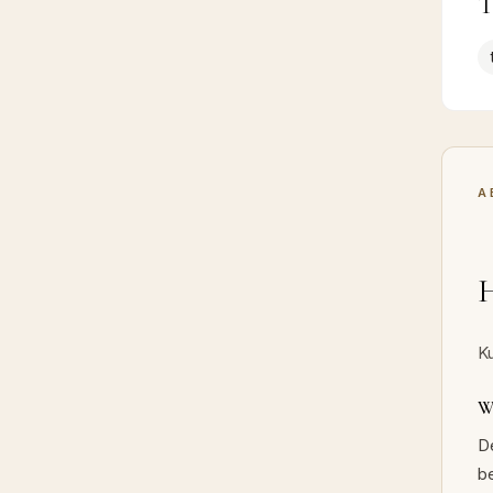
A
H
K
W
D
b