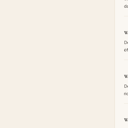
d
W
D
öf
W
De
r
W