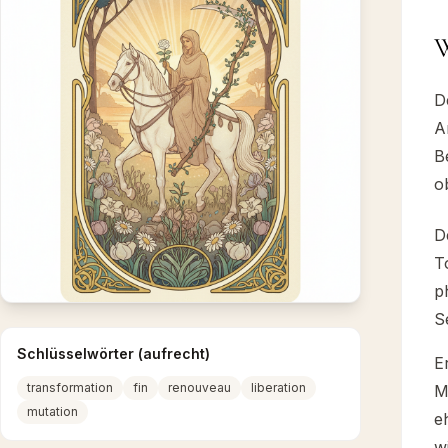
W
D
A
B
o
D
T
p
S
Schlüsselwörter (aufrecht)
E
transformation
fin
renouveau
liberation
M
mutation
e
w