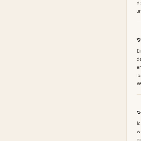
d
u
W
E
de
en
l
W
W
I
w
e