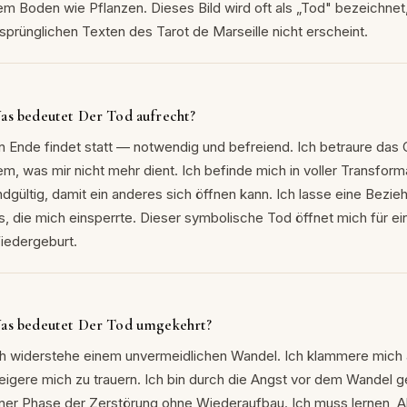
em Boden wie Pflanzen. Dieses Bild wird oft als „Tod" bezeichne
rsprünglichen Texten des Tarot de Marseille nicht erscheint.
as bedeutet Der Tod aufrecht?
in Ende findet statt — notwendig und befreiend. Ich betraure das
m, was mir nicht mehr dient. Ich befinde mich in voller Transforma
dgültig, damit ein anderes sich öffnen kann. Ich lasse eine Beziehu
os, die mich einsperrte. Dieser symbolische Tod öffnet mich für ei
iedergeburt.
as bedeutet Der Tod umgekehrt?
ch widerstehe einem unvermeidlichen Wandel. Ich klammere mich an
eigere mich zu trauern. Ich bin durch die Angst vor dem Wandel g
iner Phase der Zerstörung ohne Wiederaufbau. Ich muss lernen, A