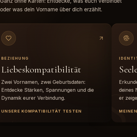
Ganz ohne Karten: Entdecke, was euch verbindet
oder was dein Vorname über dich erzählt.
BEZIEHUNG
IDENTI
Liebeskompatibilität
Seel
L
S
Zwei Vornamen, zwei Geburtsdaten:
Erkund
Entdecke Stärken, Spannungen und die
deines 
Dynamik eurer Verbindung.
er zeig
UNSERE KOMPATIBILITÄT TESTEN
MEINE