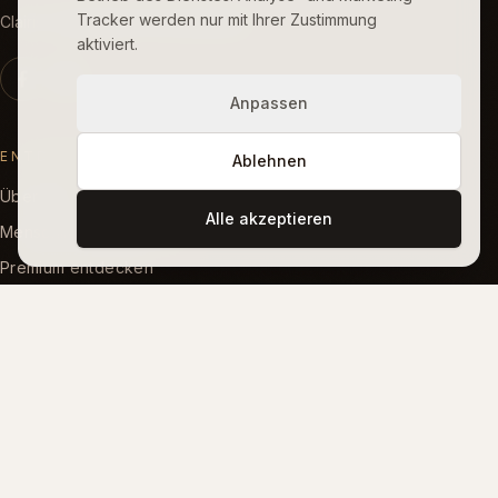
Tracker werden nur mit Ihrer Zustimmung
Clairis · Symbolische Introspektion
aktiviert.
Anpassen
ENTDECKEN
Ablehnen
Über uns
Alle akzeptieren
Menschliche Begleitung
Premium entdecken
Kostenloses Tarot
SIGNATUR-LESUNGEN
Liebeskompatibilität
Seelenname