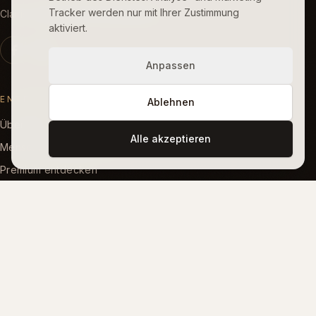
Tracker werden nur mit Ihrer Zustimmung
Clairis · Symbolische Introspektion
aktiviert.
Anpassen
ENTDECKEN
Ablehnen
Über uns
Alle akzeptieren
Menschliche Begleitung
Premium entdecken
Kostenloses Tarot
SIGNATUR-LESUNGEN
Liebeskompatibilität
Seelenname