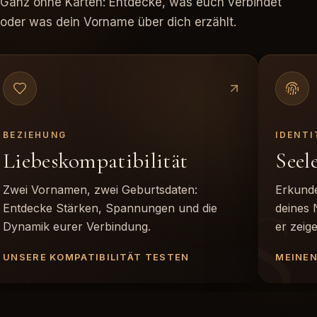
Ganz ohne Karten: Entdecke, was euch verbindet
oder was dein Vorname über dich erzählt.
BEZIEHUNG
IDENTI
Liebeskompatibilität
Seel
L
S
Zwei Vornamen, zwei Geburtsdaten:
Erkund
Entdecke Stärken, Spannungen und die
deines 
Dynamik eurer Verbindung.
er zeig
UNSERE KOMPATIBILITÄT TESTEN
MEINE